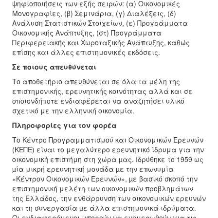
ψηφιοποιήσεις των εξής σειρών: (α) Οικονομικές
Μονογραφίες, (β) Σεμινάρια, (γ) Διαλέξεις, (δ)
Ανάλυση Στατιστικών Στοιχείων, (ε) Προγράμματα
Οικονομικής Ανάπτυξης, (στ) Προγράμματα
Περιφερειακής και Χωροταξικής Ανάπτυξης, καθώς
επίσης και άλλες επιστημονικές εκδόσεις.
Σε ποιους απευθύνεται
Το αποθετήριο απευθύνεται σε όλα τα μέλη της
επιστημονικής, ερευνητικής κοινότητας αλλά και σε
οποιονδήποτε ενδιαφέρεται να αναζητήσει υλικό
σχετικό με την ελληνική οικονομία.
Πληροφορίες για τον φορέα
Το Κέντρο Προγραμματισμού και Οικονομικών Ερευνών
(ΚΕΠΕ) είναι το μεγαλύτερο ερευνητικό ίδρυμα για την
οικονομική επιστήμη στη χώρα µας. Ιδρύθηκε το 1959 ως
µία μικρή ερευνητική μονάδα µε την επωνυμία
«Κέντρον Οικονομικών Ερευνών», µε βασικό σκοπό την
επιστημονική μελέτη των οικονομικών προβλημάτων
της Ελλάδος, την ενθάρρυνση των οικονομικών ερευνών
και τη συνεργασία µε άλλα επιστημονικά ιδρύματα.
Οι ενδιαφερόμενοι μπορούν να ενημερωθούν για τις