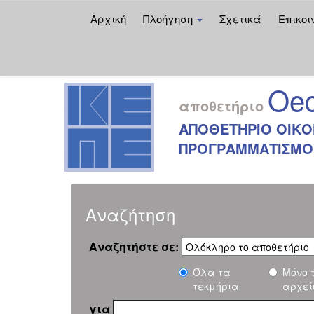
Αρχική
Πλοήγηση
Σχετικά
Επικοι
Skip
navigation
Oec
αποθετήριο
ΑΠΟΘΕΤΗΡΙΟ ΟΙΚΟ
ΠΡΟΓΡΑΜΜΑΤΙΣΜΟΥ
Αναζήτηση
Αναζητήστε σε:
Όλα τα
Μόνο 
τεκμήρια
αρχεί
για