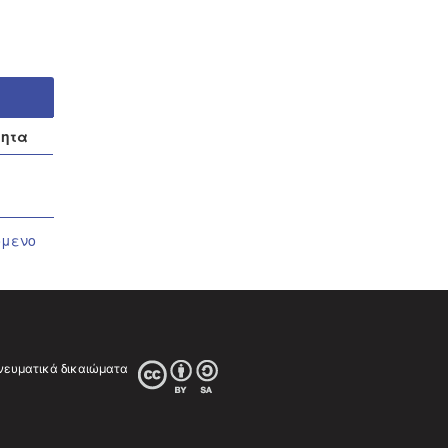
τητα
όμενο