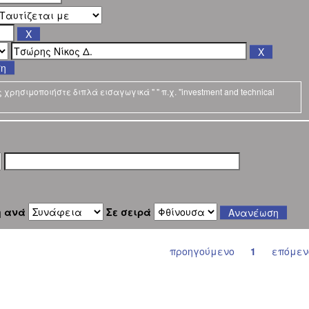
ση
ρησιμοποιήστε διπλά εισαγωγικά " " π.χ. "investment and technical
η ανά
Σε σειρά
προηγούμενο
1
επόμεν