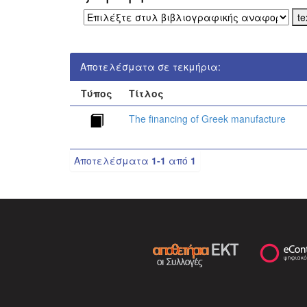
Αποτελέσματα σε τεκμήρια:
Τύπος
Τίτλος
The financing of Greek manufacture
Αποτελέσματα
1-1
από
1