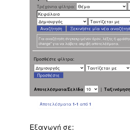
Τρέχοντα φίλτρα:
Ξεκινήστε μία νέα αναζήτη
Για αναζήτηση συγκεκριμένου όρου, λέξης ή φράσης χ
change" για να λάβετε ακριβή αποτελέσματα.
Προσθέστε φίλτρα:
Αποτελέσματα/Σελίδα
|
Ταξινόμησ
Αποτελέσματα
1-1
από
1
Εξαγωγή σε: