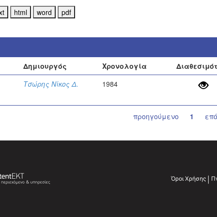
Δημιουργός
Χρονολογία
Διαθεσιμό
Τσώρης Νίκος Δ.
1984
προηγούμενο
1
επ