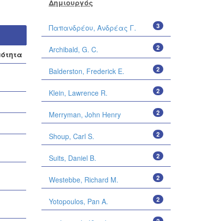
Δημιουργός
3
Παπανδρέου, Ανδρέας Γ.
2
Archibald, G. C.
μότητα
2
Balderston, Frederick E.
2
Klein, Lawrence R.
2
Merryman, John Henry
2
Shoup, Carl S.
2
Suits, Daniel B.
2
Westebbe, Richard M.
2
Yotopoulos, Pan A.