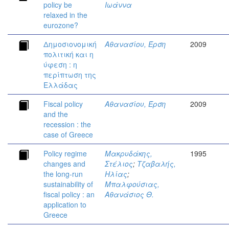
policy be
Ιωάννα
relaxed in the
eurozone?
Δημοσιονομική
Αθανασίου, Έρση
2009
πολιτική και η
ύφεση : η
περίπτωση της
Ελλάδας
Fiscal policy
Αθανασίου, Έρση
2009
and the
recession : the
case of Greece
Policy regime
Μακρυδάκης,
1995
changes and
Στέλιος
;
Τζαβαλής,
the long-run
Ηλίας
;
sustainability of
Μπαλφούσιας,
fiscal policy : an
Αθανάσιος Θ.
application to
Greece