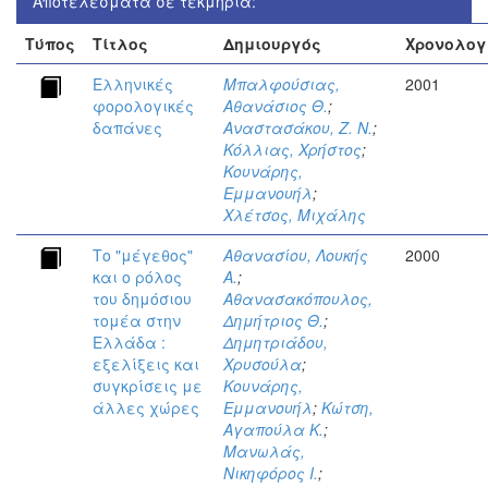
Αποτελέσματα σε τεκμήρια:
Τύπος
Τίτλος
Δημιουργός
Χρονολογ
Ελληνικές
Μπαλφούσιας,
2001
φορολογικές
Αθανάσιος Θ.
;
δαπάνες
Αναστασάκου, Ζ. Ν.
;
Κόλλιας, Χρήστος
;
Κουνάρης,
Εμμανουήλ
;
Χλέτσος, Μιχάλης
Το "μέγεθος"
Αθανασίου, Λουκής
2000
και ο ρόλος
Α.
;
του δημόσιου
Αθανασακόπουλος,
τομέα στην
Δημήτριος Θ.
;
Ελλάδα :
Δημητριάδου,
εξελίξεις και
Χρυσούλα
;
συγκρίσεις με
Κουνάρης,
άλλες χώρες
Εμμανουήλ
;
Κώτση,
Αγαπούλα Κ.
;
Μανωλάς,
Νικηφόρος Ι.
;