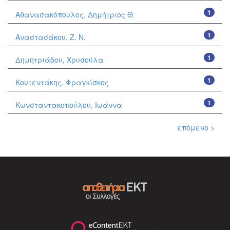
1
Αθανασακόπουλος, Δημήτριος Θ.
1
Αναστασάκου, Ζ. Ν.
1
Δημητριάδου, Χρυσούλα
1
Κουτεντάκης, Φραγκίσκος
1
Κωνσταντακοπούλου, Ιωάννα
επόμενο >