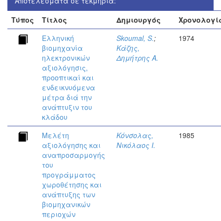
Αποτελέσματα σε τεκμήρια:
Τύπος
Τίτλος
Δημιουργός
Χρονολογί
Ελληνική
Skoumal, S.
;
1974
βιομηχανία
Κάζης,
ηλεκτρονικών
Δημήτρης Α.
αξιολόγησις,
προοπτικαί και
ενδεικνυόμενα
μέτρα διά την
ανάπτυξιν του
κλάδου
Μελέτη
Κόνσολας,
1985
αξιολόγησης και
Νικόλαος Ι.
αναπροσαρμογής
του
προγράμματος
χωροθέτησης και
ανάπτυξης των
βιομηχανικών
περιοχών