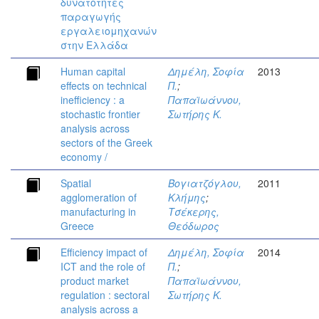
δυνατότητες
παραγωγής
εργαλειομηχανών
στην Ελλάδα
Human capital
Δημέλη, Σοφία
2013
effects on technical
Π.
;
inefficiency : a
Παπαϊωάννου,
stochastic frontier
Σωτήρης Κ.
analysis across
sectors of the Greek
economy /
Spatial
Βογιατζόγλου,
2011
agglomeration of
Κλήμης
;
manufacturing in
Τσέκερης,
Greece
Θεόδωρος
Efficiency impact of
Δημέλη, Σοφία
2014
ICT and the role of
Π.
;
product market
Παπαϊωάννου,
regulation : sectoral
Σωτήρης Κ.
analysis across a