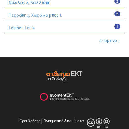
2
Νικολάου, Καλλιόπη
2
Περράκης, Χαράλαμπος Ι.
1
Lefeber, Louis
επόμενο >