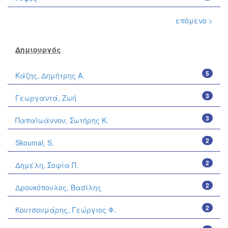
επόμενο >
Δημιουργός
5
Κάζης, Δημήτρης Α.
3
Γεωργαντά, Ζωή
3
Παπαϊωάννου, Σωτήρης Κ.
2
Skoumal, S.
2
Δημέλη, Σοφία Π.
2
Δρουκόπουλος, Βασίλης
2
Κουτσουμάρης, Γεώργιος Φ.