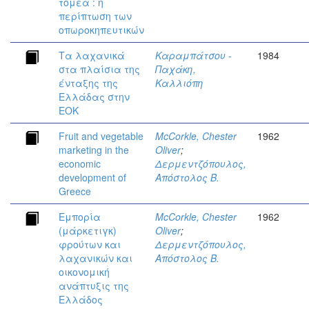
τομέα : η
περίπτωση των
οπωροκηπευτικών
Τα λαχανικά
Καραμπάτσου -
1984
στα πλαίσια της
Παχάκη,
ένταξης της
Καλλιόπη
Ελλάδας στην
ΕΟΚ
Fruit and vegetable
McCorkle, Chester
1962
marketing in the
Oliver
;
economic
Δερμεντζόπουλος,
development of
Απόστολος Β.
Greece
Εμπορία
McCorkle, Chester
1962
(μάρκετιγκ)
Oliver
;
φρούτων και
Δερμεντζόπουλος,
λαχανικών και
Απόστολος Β.
οικονομική
ανάπτυξις της
Ελλάδος