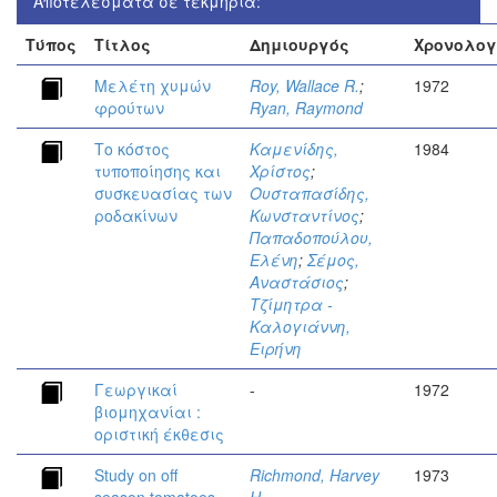
Αποτελέσματα σε τεκμήρια:
Τύπος
Τίτλος
Δημιουργός
Χρονολογ
Μελέτη χυμών
Roy, Wallace R.
;
1972
φρούτων
Ryan, Raymond
Το κόστος
Καμενίδης,
1984
τυποποίησης και
Χρίστος
;
συσκευασίας των
Ουσταπασίδης,
ροδακίνων
Κωνσταντίνος
;
Παπαδοπούλου,
Ελένη
;
Σέμος,
Αναστάσιος
;
Τζίμητρα -
Καλογιάννη,
Ειρήνη
Γεωργικαί
-
1972
βιομηχανίαι :
οριστική έκθεσις
Study on off
Richmond, Harvey
1973