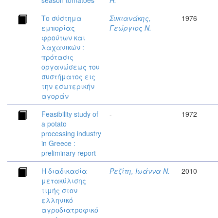
season tomatoes
H.
Το σύστημα
Συκιανάκης,
1976
εμπορίας
Γεώργιος Ν.
φρούτων και
λαχανικών :
πρότασις
οργανώσεως του
συστήματος εις
την εσωτερικήν
αγοράν
Feasibility study of
-
1972
a potato
processing industry
in Greece :
preliminary report
Η διαδικασία
Ρεζίτη, Ιωάννα Ν.
2010
μετακύλισης
τιμής στον
ελληνικό
αγροδιατροφικό