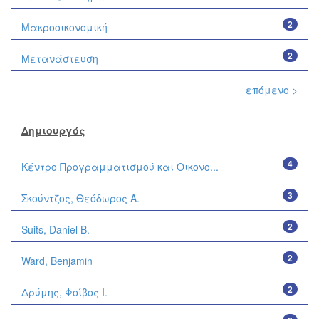
2
Μακροοικονομική
2
Μετανάστευση
επόμενο >
Δημιουργός
4
Κέντρο Προγραμματισμού και Οικονο...
3
Σκούντζος, Θεόδωρος Α.
2
Suits, Daniel B.
2
Ward, Benjamin
2
Δρύμης, Φοίβος Ι.