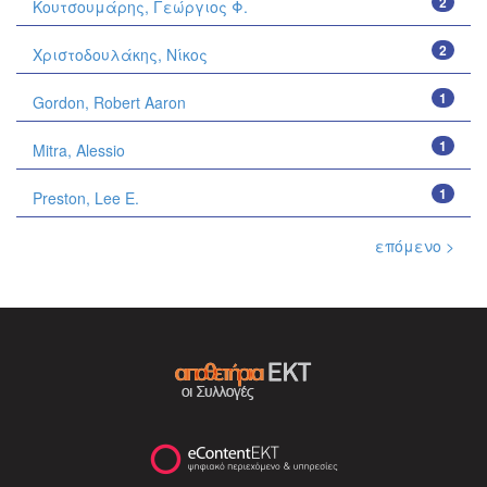
2
Κουτσουμάρης, Γεώργιος Φ.
2
Χριστοδουλάκης, Νίκος
1
Gordon, Robert Aaron
1
Mitra, Alessio
1
Preston, Lee E.
επόμενο >