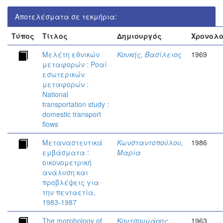
Αποτελέσματα σε τεκμήρια:
Τύπος
Τίτλος
Δημιουργός
Χρονολ
Μελέτη εθνικών
Κουκής, Βασίλειος
1969
μεταφορών : Ροαί
εσωτερικών
μεταφορών :
National
transportation study :
domestic transport
flows
Μεταναστευτικά
Κωνσταντοπούλου,
1986
εμβάσματα :
Μαρία
οικονομετρική
ανάλυση και
προβλέψεις για
την πενταετία,
1983-1987
The morphology of
Κουτσουμάρης,
1963