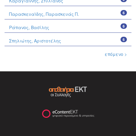
Καραγιάννης, Στυλιανός
6
Παρασκευαϊδης, Παρασκευάς Π.
6
Ράπανος, Βασίλης
6
Σπηλιώτης, Αριστοτέλης
επόμενο >