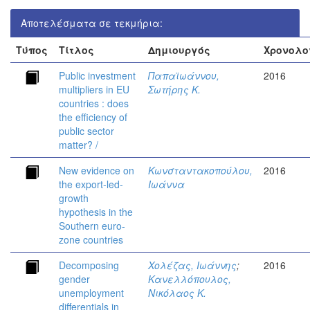
Αποτελέσματα σε τεκμήρια:
Τύπος
Τίτλος
Δημιουργός
Χρονολο
Public investment
Παπαϊωάννου,
2016
multipliers in EU
Σωτήρης Κ.
countries : does
the efficiency of
public sector
matter? /
New evidence on
Κωνσταντακοπούλου,
2016
the export-led-
Ιωάννα
growth
hypothesis in the
Southern euro-
zone countries
Decomposing
Χολέζας, Ιωάννης
;
2016
gender
Κανελλόπουλος,
unemployment
Νικόλαος Κ.
differentials in