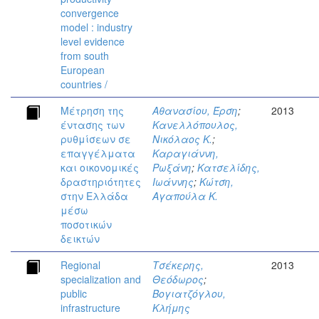
convergence
model : industry
level evidence
from south
European
countries /
Μέτρηση της
Αθανασίου, Έρση
;
2013
έντασης των
Κανελλόπουλος,
ρυθμίσεων σε
Νικόλαος Κ.
;
επαγγέλματα
Καραγιάννη,
και οικονομικές
Ρωξάνη
;
Κατσελίδης,
δραστηριότητες
Ιωάννης
;
Κώτση,
στην Ελλάδα
Αγαπούλα Κ.
μέσω
ποσοτικών
δεικτών
Regional
Τσέκερης,
2013
specialization and
Θεόδωρος
;
public
Βογιατζόγλου,
infrastructure
Κλήμης