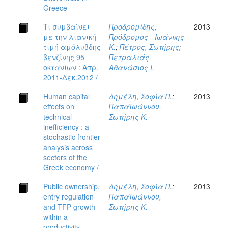
Greece
Τι συμβαίνει
Προδρομίδης,
2013
με την λιανική
Πρόδρομος - Ιωάννης
τιμή αμόλυβδης
Κ.
;
Πέτρος, Σωτήρης
;
βενζίνης 95
Πετραλιάς,
οκτανίων : Απρ.
Αθανάσιος Ι.
2011-Δεκ.2012 /
Human capital
Δημέλη, Σοφία Π.
;
2013
effects on
Παπαϊωάννου,
technical
Σωτήρης Κ.
inefficiency : a
stochastic frontier
analysis across
sectors of the
Greek economy /
Public ownership,
Δημέλη, Σοφία Π.
;
2013
entry regulation
Παπαϊωάννου,
and TFP growth
Σωτήρης Κ.
within a
productivity