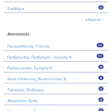
6
Εισόδημα
επόμενο >
Δημιουργός
11
Παναγόπουλος, Γιάννης
11
Προδρομίδης, Πρόδρομος - Ιωάννης Κ.
9
Παπαϊωάννου, Σωτήρης Κ.
8
Κανελλόπουλος, Κωνσταντίνος Ν.
8
Τσέκερης, Θεόδωρος
6
Αθανασίου, Έρση
6