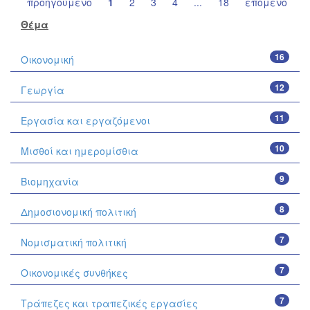
προηγούμενο
1
2
3
4
...
18
επόμενο
Θέμα
16
Οικονομική
12
Γεωργία
11
Εργασία και εργαζόμενοι
10
Μισθοί και ημερομίσθια
9
Βιομηχανία
8
Δημοσιονομική πολιτική
7
Νομισματική πολιτική
7
Οικονομικές συνθήκες
7
Τράπεζες και τραπεζικές εργασίες