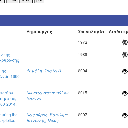
Δημιουργός
Χρονολογία
Διαθεσι
-
1972
ν της
-
1986
ιάρθρωσης
κής
Δημέλη, Σοφία Π.
2004
λυση 1990-
πορίου :
Κωνσταντακοπούλου,
2015
κτήματα,
Ιωάννα
00-2014 /
during the
Καφούρος, Βασίλης
;
2007
exploited
Βαγιονής, Νίκος