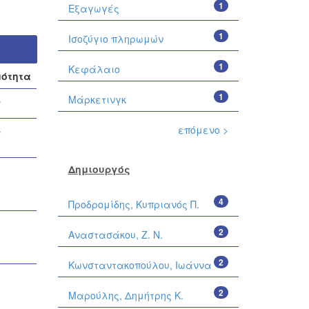
1
Εξαγωγές
1
Ισοζύγιο πληρωμών
1
Κεφάλαιο
μότητα
1
Μάρκετινγκ
επόμενο >
Δημιουργός
4
Προδρομίδης, Κυπριανός Π.
2
Αναστασάκου, Ζ. Ν.
2
Κωνσταντακοπούλου, Ιωάννα
2
Μαρούλης, Δημήτρης Κ.