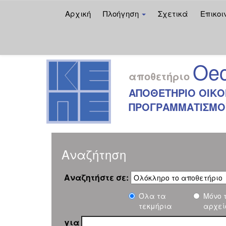
Αρχική
Πλοήγηση
Σχετικά
Επικοι
Skip
navigation
Oec
αποθετήριο
ΑΠΟΘΕΤΗΡΙΟ ΟΙΚΟ
ΠΡΟΓΡΑΜΜΑΤΙΣΜΟΥ
Αναζήτηση
Αναζητήστε σε:
Όλα τα
Μόνο 
τεκμήρια
αρχεί
για