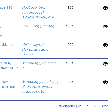
rade 1961-
Προδρομίδης,
1983
Κυπριανός Π.
;
Αναστασάκου, Ζ. Ν.
ς
Γιαννίτσης, Τάσος
1984
ν"
 evidence
Dutta, Jayasri
;
1990
Πολεμαρχάκης,
Ηρακλής
πτώσεις
Μαρούλης, Δημήτρης
1991
 εσωτερικής
Κ.
 των
Μαρούλης, Δημήτρης
1996
ατάσταση
Κ.
;
Ευστρατόγλου,
Κλέαρχος Β.
προηγούμενο
1
2
επ