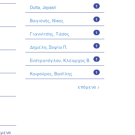
1
Dutta, Jayasri
1
Βαγιονής, Νίκος
1
Γιαννίτσης, Τάσος
1
Δημέλη, Σοφία Π.
1
Ευστρατόγλου, Κλέαρχος Β.
1
Καφούρος, Βασίλης
επόμενο >
όμενο