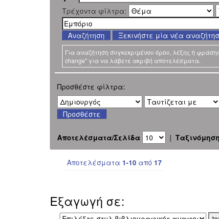
Τρέχοντα φίλτρα:
Ξεκινήστε μία νέα αναζήτη
Για αναζήτηση συγκεκριμένου όρου, λέξης ή φράσης χ
change" για να λάβετε ακριβή αποτελέσματα.
Προσθέστε φίλτρα:
Αποτελέσματα/Σελίδα
|
Ταξινόμησ
Αποτελέσματα
1-10
από
17
Εξαγωγή σε: