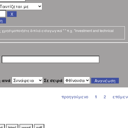
ση
ρησιμοποιήστε διπλά εισαγωγικά " " π.χ. "investment and technical
η ανά
Σε σειρά
προηγούμενο
1
2
επόμεν