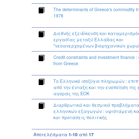
The determinants of Greece's commodity t
1978
Διεθνής εξειδίκευση και καταμερισμό
εργασίας μεταξύ Ελλάδας και
"νεοανερχομένων βιομηχανικών χωρώ
Credit constraints and investment finance :
from Greece
Το Ελληνικό ισοζύγιο πληρωμών : επι
από την ένταξη και την ενοποίηση της
αγοράς της ΕΟΚ
Διαρθρωτικά και θεσμικά προβλήματα
ελληνικών εξαγωγών : υφιστάμενη κ
και προτάσεις πολιτικής
Αποτελέσματα
1-10
από
17