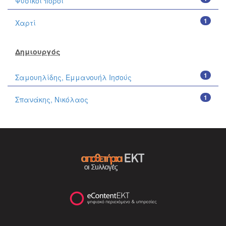
Φυσικοί πόροι
1
Χαρτί
Δημιουργός
1
Σαμουηλίδης, Εμμανουήλ Ιησούς
1
Σπανάκης, Νικόλαος