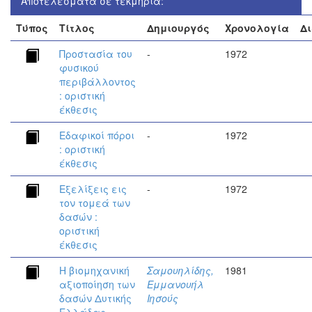
Αποτελέσματα σε τεκμήρια:
Τύπος
Τίτλος
Δημιουργός
Χρονολογία
Δ
Προστασία του
-
1972
φυσικού
περιβάλλοντος
: οριστική
έκθεσις
Εδαφικοί πόροι
-
1972
: οριστική
έκθεσις
Εξελίξεις εις
-
1972
τον τομεά των
δασών :
οριστική
έκθεσις
Η βιομηχανική
Σαμουηλίδης,
1981
αξιοποίηση των
Εμμανουήλ
δασών Δυτικής
Ιησούς