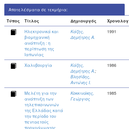
Αποτελέσματα σε τεκμήρια:
Τύπος
Τίτλος
Δημιουργός
Χρονολογ
Ηλεκτρονικά και
Κάζης,
1991
βιομηχανική
Δημήτρης Α.
ανάπτυξη : η
περίπτωση της
Ιαπωνίας
Χαλυβουργία
Κάζης,
1986
Δημήτρης Α.
;
Βλησίδης,
Αντώνης Ι.
Μελέτη για την
Κοκκινάκης,
1985
ανάπτυξη των
Γεώργιος
τηλεπικοινωνιών
της Ελλάδας κατά
την περίοδο του
πενταετούς
προγράμματος