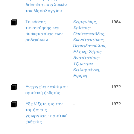
Artemia των αλυκών
του Μεσολογγίου
Το κόστος
Καμενίδης,
1984
τυποποίησης και
Χρίστος
;
συσκευασίας των
Ουσταπασίδης,
ροδακίνων
Κωνσταντίνος
;
Παπαδοπούλου,
Ελένη
;
Σέμος,
Αναστάσιος
;
Τζίμητρα -
Καλογιάννη,
Ειρήνη
Ενεργεία-καύσιμα :
-
1972
οριστική έκθεσις
Εξελίξεις εις τον
-
1972
τομέα της
γεωργίας : οριστική
έκθεσις