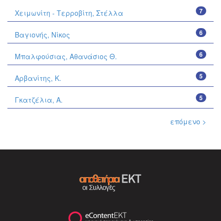
7
Χειμωνίτη - Τερροβίτη, Στέλλα
6
Βαγιονής, Νίκος
6
Μπαλφούσιας, Αθανάσιος Θ.
5
Αρβανίτης, Κ.
5
Γκατζέλια, Α.
επόμενο >