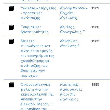
Υδατοκαλλιέργειες
Καραμπάτσου -
1989
- προοπτικές
Παχάκη,
ανάπτυξης
Καλλιόπη
Τουριστικές
Κομίλης,
1986
δραστηριότητες
Παναγιώτης Ε.
Μελέτη
Κόνσολας,
1985
αξιολόγησης και
Νικόλαος Ι.
αναπροσαρμογής
του προγράμματος
χωροθέτησης και
ανάπτυξης των
βιομηχανικών
περιοχών
Οικονομοτεχνική
Καστρίτση -
1985
μελέτη για την
Καθαρίου, Ι.
;
εκμετάλλευση της
Κιορτσής,
Artemia στην
Βασίλειος
Ελλάδα. Μέρος Ι :
αξιοποίηση της